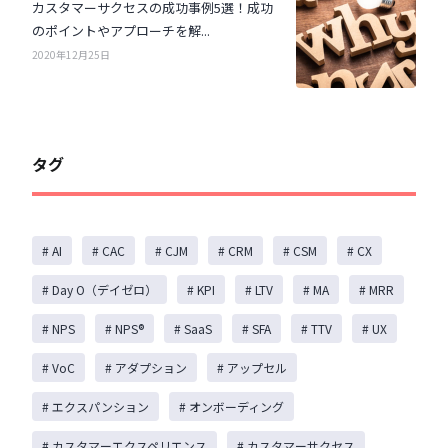
カスタマーサクセスの成功事例5選！成功
のポイントやアプローチを解...
2020年12月25日
タグ
# AI
# CAC
# CJM
# CRM
# CSM
# CX
# Day O（デイゼロ）
# KPI
# LTV
# MA
# MRR
# NPS
# NPS®️
# SaaS
# SFA
# TTV
# UX
# VoC
# アダプション
# アップセル
# エクスパンション
# オンボーディング
# カスタマーエクスペリエンス
# カスタマーサクセス