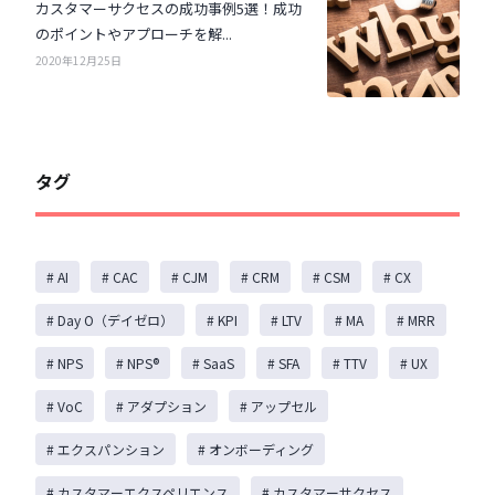
カスタマーサクセスの成功事例5選！成功
のポイントやアプローチを解...
2020年12月25日
タグ
# AI
# CAC
# CJM
# CRM
# CSM
# CX
# Day O（デイゼロ）
# KPI
# LTV
# MA
# MRR
# NPS
# NPS®️
# SaaS
# SFA
# TTV
# UX
# VoC
# アダプション
# アップセル
# エクスパンション
# オンボーディング
# カスタマーエクスペリエンス
# カスタマーサクセス