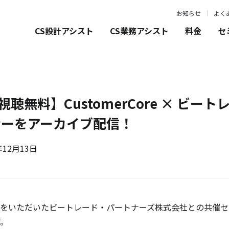
お知らせ
よく
CS設計アシスト
CS業務アシスト
料金
セ
視聴無料】CustomerCore × ビ
ナーをアーカイブ配信！
年12月13日
以前好評をいただいたビートレード・パートナーズ株式会社との共催セミ
す。