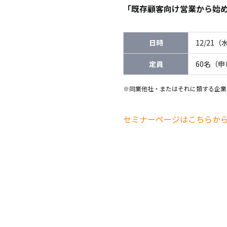
「既存顧客向け営業から始
日時
12/21（
定員
60名（
※同業他社・またはそれに類する企業
セミナーページはこちらか