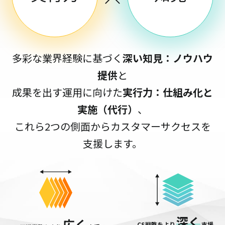
多彩な業界経験に基づく
深い知見：ノウハウ
提供
と
成果を出す運用に向けた
実行力：仕組み化と
実施（代行）
、
これら2つの側面からカスタマーサクセスを
支援します。
深く
広く
CS戦略をより
支援